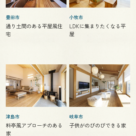
豊田市
小牧市
通り土間のある平屋風住
LDKに集まりたくなる平
宅
屋
津島市
岐阜市
料亭風アプローチのある
子供がのびのびできる家
家